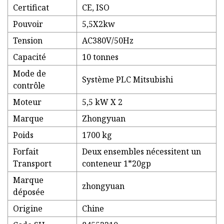
Certificat
CE, ISO
Pouvoir
5,5X2kw
Tension
AC380V/50Hz
Capacité
10 tonnes
Mode de
Système PLC Mitsubishi
contrôle
Moteur
5,5 kW X 2
Marque
Zhongyuan
Poids
1700 kg
Forfait
Deux ensembles nécessitent un
Transport
conteneur 1*20gp
Marque
zhongyuan
déposée
Origine
Chine