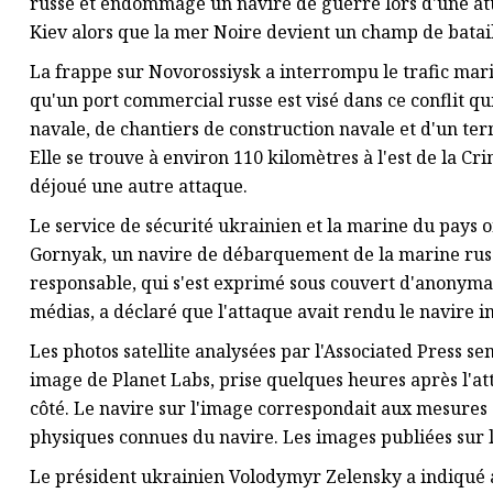
russe et endommagé un navire de guerre lors d'une atta
Kiev alors que la mer Noire devient un champ de batail
La frappe sur Novorossiysk a interrompu le trafic mari
qu'un port commercial russe est visé dans ce conflit qu
navale, de chantiers de construction navale et d'un term
Elle se trouve à environ 110 kilomètres à l'est de la Cr
déjoué une autre attaque.
Le service de sécurité ukrainien et la marine du pays
Gornyak, un navire de débarquement de la marine russe
responsable, qui s'est exprimé sous couvert d'anonymat 
médias, a déclaré que l'attaque avait rendu le navire 
Les photos satellite analysées par l'Associated Press s
image de Planet Labs, prise quelques heures après l'at
côté. Le navire sur l'image correspondait aux mesures 
physiques connues du navire. Les images publiées sur l
Le président ukrainien Volodymyr Zelensky a indiqué av