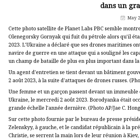
Écran de déshydratation
dans un gra
Moulin à huile
May 2
Tamiseuse d'essai
Cette photo satellite de Planet Labs PBC semble mon
Olenegorsky Gornyak qui fuit du pétrole alors qu'il éta
2023. L'Ukraine a déclaré que ses drones maritimes o
navire de guerre en une attaque qui a souligné les cap
un champ de bataille de plus en plus important dans la
Un agent d'entretien se tient devant un bâtiment gou
2 août 2023, à la suite d'attaques de drones russes. (Ph
Une femme et un garçon passent devant un immeuble dé
Ukraine, le mercredi 2 août 2023. Borodyanka était occ
grande échelle l'année dernière. (Photo AP/Jae C. Hong
Sur cette photo fournie par le bureau de presse présid
Zelenskyy, à gauche, et le candidat républicain à la pr
Christie, se serrent la main lors de leur réunion à Kiev