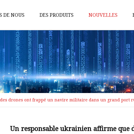
S DE NOUS
DES PRODUITS
NOUVELLES
Filtre vibrant
Équipement auxiliaire
Séparateur de vibrations
Filtre à feuilles sous pression
Séparation liquide-solide
Presse à huile
des drones ont frappé un navire militaire dans un grand port r
Dispositif d'alimentation
Tamis à gobelet
Système de convoyage
Un responsable ukrainien affirme que d