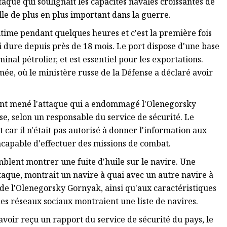
que qui soulignait les capacités navales croissantes de
le de plus en plus important dans la guerre.
time pendant quelques heures et c'est la première fois
i dure depuis près de 18 mois. Le port dispose d'une base
inal pétrolier, et est essentiel pour les exportations.
imée, où le ministère russe de la Défense a déclaré avoir
 ont mené l'attaque qui a endommagé l'Olenegorsky
, selon un responsable du service de sécurité. Le
car il n'était pas autorisé à donner l'information aux
incapable d'effectuer des missions de combat.
emblent montrer une fuite d'huile sur le navire. Une
taque, montrait un navire à quai avec un autre navire à
de l'Olenegorsky Gornyak, ainsi qu'aux caractéristiques
es réseaux sociaux montraient une liste de navires.
oir reçu un rapport du service de sécurité du pays, le